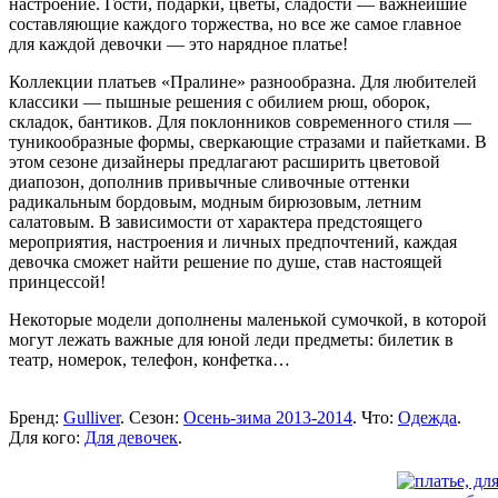
настроение. Гости, подарки, цветы, сладости — важнейшие
составляющие каждого торжества, но все же самое главное
для каждой девочки — это нарядное платье!
Коллекции платьев «Пралине» разнообразна. Для любителей
классики — пышные решения с обилием рюш, оборок,
складок, бантиков. Для поклонников современного стиля —
туникообразные формы, сверкающие стразами и пайетками. В
этом сезоне дизайнеры предлагают расширить цветовой
диапозон, дополнив привычные сливочные оттенки
радикальным бордовым, модным бирюзовым, летним
салатовым. В зависимости от характера предстоящего
мероприятия, настроения и личных предпочтений, каждая
девочка сможет найти решение по душе, став настоящей
принцессой!
Некоторые модели дополнены маленькой сумочкой, в которой
могут лежать важные для юной леди предметы: билетик в
театр, номерок, телефон, конфетка…
Бренд:
Gulliver
. Сезон:
Осень-зима 2013-2014
. Что:
Одежда
.
Для кого:
Для девочек
.