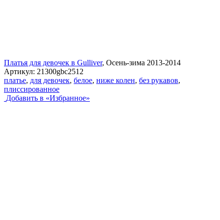
Платья для девочек в Gulliver
, Осень-зима 2013-2014
Артикул:
21300gbc2512
платье
,
для девочек
,
белое
,
ниже колен
,
без рукавов
,
плиссированное
Добавить в «Избранное»