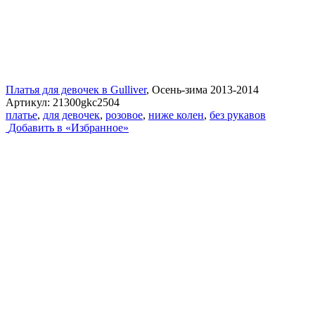
Платья для девочек в Gulliver
, Осень-зима 2013-2014
Артикул:
21300gkc2504
платье
,
для девочек
,
розовое
,
ниже колен
,
без рукавов
Добавить в «Избранное»