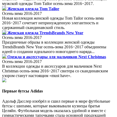
мужской одежды Tom Tailor осень-зима 2016−2017.
Женская одежда Tom Tailor
Осень-зима 2016-2017
Новая коллекция женской одежды Tom Tailor осень-зима
2016−2017 сочетает непринужденную элегантность и
сдержанный скандинавский стиль.
Женская одежда TrendsBrands New Year
Осень-зима 2016-2017
Праздничные образы в коллекции женской одежды
TrendsBrands New Year осень-зима 2016−2017 объединены
идеей о создании идеального новогоднего наряда...
Одежда и аксессуары для мальчиков Next Christmas
Осень-зима 2016-2017
В коллекции одежды и аксессуаров для мальчиков Next
Christmas осень-зима 2016−2017 свитера со скандинавским
узором станут настоящим «must have».
Первые бутсы Adidas
Адольф Дасслер изобрёл и сшил первые в мире футбольные
бутсы с шипами, которые выковывали кузнецы братья
Целяйн. Футбольная модель оказалась удобной и вместе с
гимнастическими тапочками стала основной продукцией