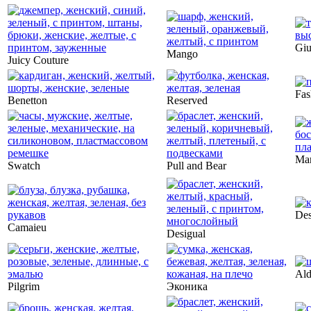
Giu
Mango
Juicy Couture
Fas
Benetton
Reserved
Mar
Swatch
Pull and Bear
Des
Camaieu
Desigual
Al
Pilgrim
Эконика