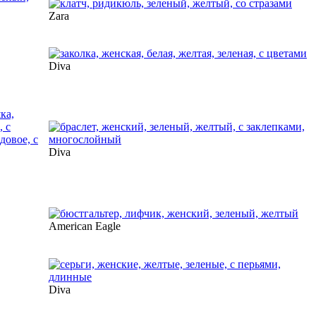
Zara
Diva
Diva
American Eagle
Diva