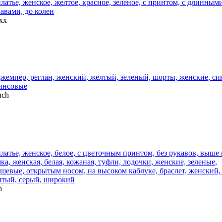
xx
nch
a