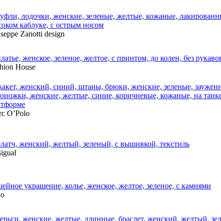
seppe Zanotti design
hion House
c O’Polo
igual
do