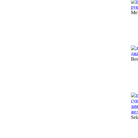
Me
Be
Sel