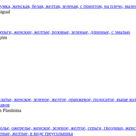
igual
grim
a Plastinina