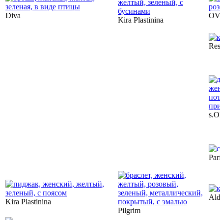
Diva
OV
Kira Plastinina
Res
s.O
Par
Al
Kira Plastinina
Pilgrim