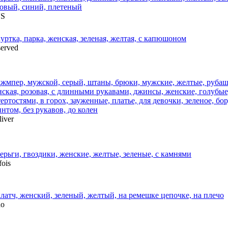
S
erved
liver
fois
do