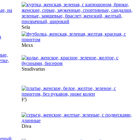
Sela
Mexx
Stradivarius
F5
Diva