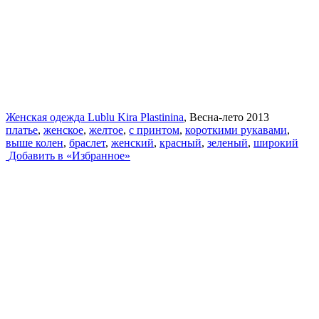
Женская одежда Lublu Kira Plastinina
, Весна-лето 2013
платье
,
женское
,
желтое
,
с принтом
,
короткими рукавами
,
выше колен
,
браслет
,
женский
,
красный
,
зеленый
,
широкий
Добавить в «Избранное»