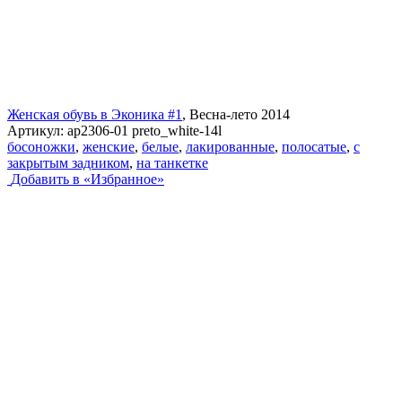
Женская обувь в Эконика #1
, Весна-лето 2014
Артикул:
ap2306-01 preto_white-14l
босоножки
,
женские
,
белые
,
лакированные
,
полосатые
,
с
закрытым задником
,
на танкетке
Добавить в «Избранное»