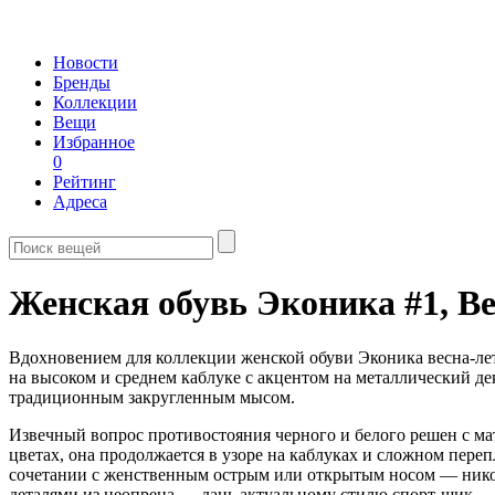
Новости
Бренды
Коллекции
Вещи
Избранное
0
Рейтинг
Адреса
Женская обувь Эконика #1,
Ве
Вдохновением для коллекции женской обуви Эконика весна-лет
на высоком и среднем каблуке с акцентом на металлический де
традиционным закругленным мысом.
Извечный вопрос противостояния черного и белого решен с ма
цветах, она продолжается в узоре на каблуках и сложном пе
сочетании с женственным острым или открытым носом — никогд
деталями из неопрена — дань актуальному стилю спорт-шик.