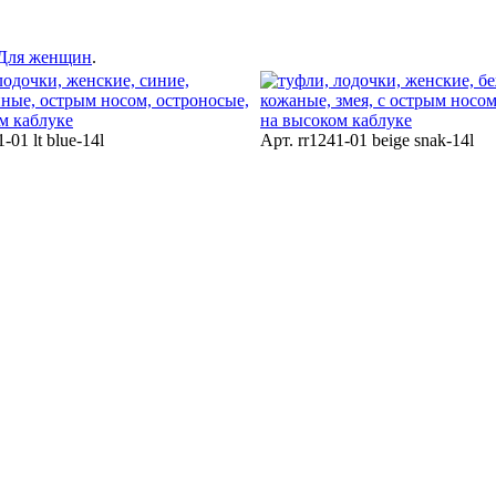
Для женщин
.
-01 lt blue-14l
Арт. rr1241-01 beige snak-14l