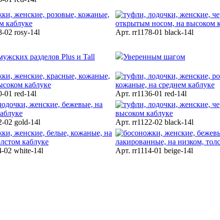
8-02 rosy-14l
Арт. rr1178-01 black-14l
мужских разделов Plus и Tall
Уверенным шагом
0-01 red-14l
Арт. rr1136-01 red-14l
2-02 gold-14l
Арт. rr1122-02 black-14l
4-02 white-14l
Арт. rr1114-01 beige-14l