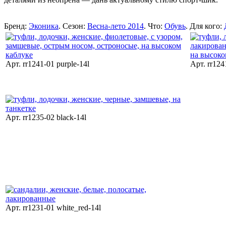
Бренд:
Эконика
. Сезон:
Весна-лето 2014
. Что:
Обувь
. Для кого:
Арт. rr1241-01 purple-14l
Арт. rr1241
Арт. rr1235-02 black-14l
Арт. rr1231-01 white_red-14l