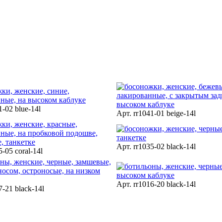
1-02 blue-14l
Арт. rr1041-01 beige-14l
Арт. rr1035-02 black-14l
5-05 coral-14l
Арт. rr1016-20 black-14l
7-21 black-14l