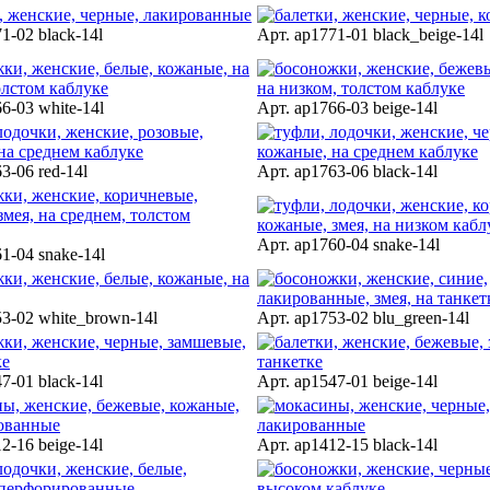
1-02 black-14l
Арт. ap1771-01 black_beige-14l
6-03 white-14l
Арт. ap1766-03 beige-14l
3-06 red-14l
Арт. ap1763-06 black-14l
Арт. ap1760-04 snake-14l
1-04 snake-14l
53-02 white_brown-14l
Арт. ap1753-02 blu_green-14l
7-01 black-14l
Арт. ap1547-01 beige-14l
2-16 beige-14l
Арт. ap1412-15 black-14l