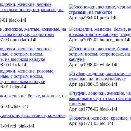
Арт. ap2964-01 preto-14l
9-01 black-14l
7-03 ouro claro-14l
Арт. ap2097-02 branco_ouro-14l
8-05 black-14l
Арт. ap1998-02 white-14l
Арт. ap1888-15 black-14l
8-01 beige-14l
6-03 white-14l
Арт. ap1776-02 black-14l
Арт. ap1771-03 red-14l
1-04 red_pink-14l