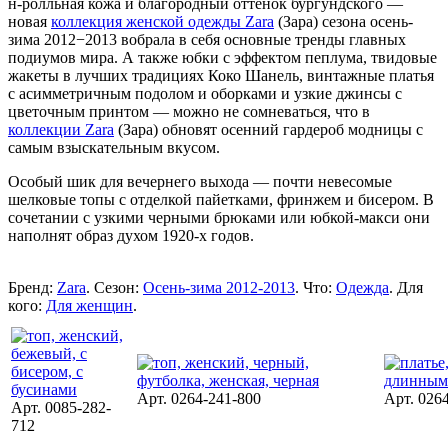
н-ролльная кожа и благородный оттенок бургундского —
новая
коллекция женской одежды Zara
(Зара) сезона осень-
зима 2012−2013 вобрала в себя основные тренды главных
подиумов мира. А также юбки с эффектом пеплума, твидовые
жакеты в лучших традициях Коко Шанель, винтажные платья
с асимметричным подолом и оборками и узкие джинсы с
цветочным принтом — можно не сомневаться, что в
коллекции Zara
(Зара) обновят осенний гардероб модницы с
самым взыскательным вкусом.
Особый шик для вечернего выхода — почти невесомые
шелковые топы с отделкой пайетками, фринжем и бисером. В
сочетании с узкими черными брюками или юбкой-макси они
наполнят образ духом 1920-x годов.
Бренд:
Zara
. Сезон:
Осень-зима 2012-2013
. Что:
Одежда
. Для
кого:
Для женщин
.
Арт. 0264-241-800
Арт. 026
Арт. 0085-282-
712