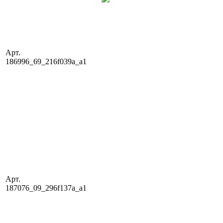
Арт.
186996_69_216f039a_a1
Арт.
187076_09_296f137a_a1