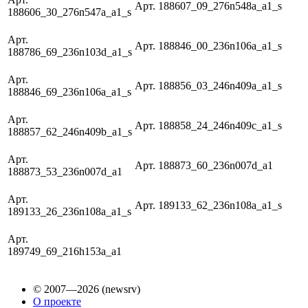
Арт. 188607_09_276n548a_a1_s
188606_30_276n547a_a1_s
Арт.
Арт. 188846_00_236n106a_a1_s
188786_69_236n103d_a1_s
Арт.
Арт. 188856_03_246n409a_a1_s
188846_69_236n106a_a1_s
Арт.
Арт. 188858_24_246n409c_a1_s
188857_62_246n409b_a1_s
Арт.
Арт. 188873_60_236n007d_a1
188873_53_236n007d_a1
Арт.
Арт. 189133_62_236n108a_a1_s
189133_26_236n108a_a1_s
Арт.
189749_69_216h153a_a1
© 2007—2026 (newsrv)
О проекте