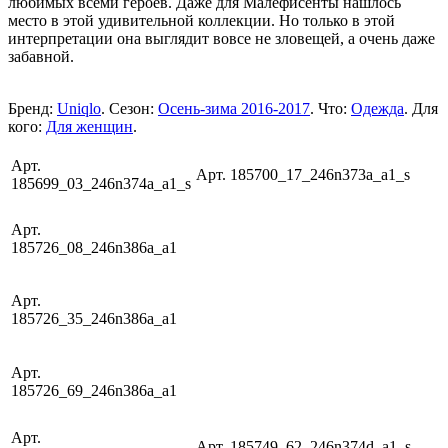
любимых всеми героев. Даже для Малефисенты нашлось
место в этой удивительной коллекции. Но только в этой
интерпретации она выглядит вовсе не зловещей, а очень даже
забавной.
Бренд:
Uniqlo
. Сезон:
Осень-зима 2016-2017
. Что:
Одежда
. Для
кого:
Для женщин
.
Арт.
Арт. 185700_17_246n373a_a1_s
185699_03_246n374a_a1_s
Арт.
185726_08_246n386a_a1
Арт.
185726_35_246n386a_a1
Арт.
185726_69_246n386a_a1
Арт.
Арт. 185749_62_246n374d_a1_s