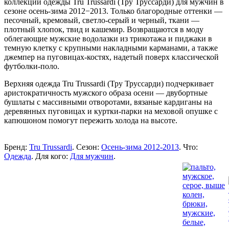
коллекции одежды Tru Trussardi (Тру Труссарди) для мужчин в
сезоне осень-зима 2012−2013. Только благородные оттенки —
песочный, кремовый, светло-серый и черный, ткани —
плотный хлопок, твид и кашемир. Возвращаются в моду
облегающие мужские водолазки из трикотажа и пиджаки в
темную клетку с крупными накладными карманами, а также
джемпер на пуговицах-костях, надетый поверх классической
футболки-поло.
Верхняя одежда Tru Trussardi (Тру Труссарди) подчеркивает
аристократичность мужского образа осени — двубортные
бушлаты с массивными отворотами, вязаные кардиганы на
деревянных пуговицах и куртки-парки на меховой опушке с
капюшоном помогут пережить холода на высоте.
Бренд:
Tru Trussardi
. Сезон:
Осень-зима 2012-2013
. Что:
Одежда
. Для кого:
Для мужчин
.