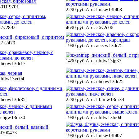
6011 9701
2290 руб.
Арт. lmfsw13bl08
27v2892
4690 руб.
Арт. 26v2c06
27т2479
1990 руб.
Арт. acecw13dr75
1490 руб.
Арт. nhftw13jp37
nhcow13dr17
nhftw13ve04
1990 руб.
Арт. nhcow13dr25
nhcow13dr35
2290 руб.
Арт. lrbtmw13dr39
acbgw13dr30
1990 руб.
Арт. nhftw13tn04
pl700473
1990 руб.
Арт. lmfsw13bl07