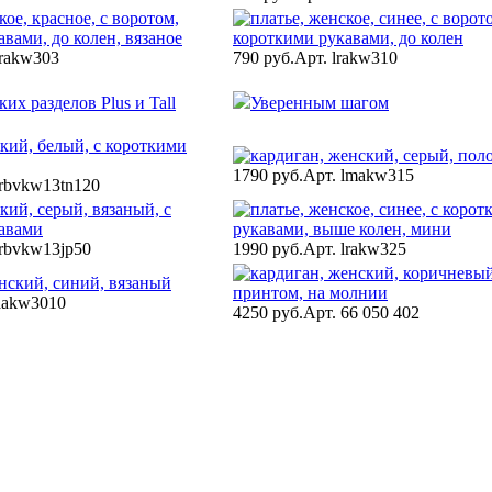
lrakw303
790 руб.
Арт. lrakw310
их разделов Plus и Tall
Уверенным шагом
1790 руб.
Арт. lmakw315
lrbvkw13tn120
lrbvkw13jp50
1990 руб.
Арт. lrakw325
aakw3010
4250 руб.
Арт. 66 050 402