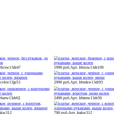
lrbcsw13dr47
1990 руб.
Арт. lrbzow13dr109
acvkw13jp53
2990 руб.
Арт. lrbmkw13dr93
lrbarw13dr02
2490 руб.
Арт. lrbtmw13dr50
rakw312
790 руб.
Арт. lrakw312