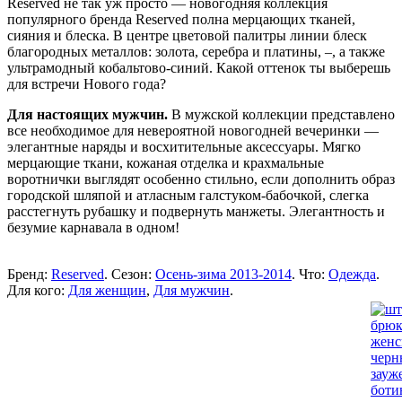
Reserved не так уж просто — новогодняя коллекция
популярного бренда Reserved полна мерцающих тканей,
сияния и блеска. В центре цветовой палитры линии блеск
благородных металлов: золота, серебра и платины, –, а также
ультрамодный кобальтово-синий. Какой оттенок ты выберешь
для встречи Нового года?
Для настоящих мужчин.
В мужской коллекции представлено
все необходимое для невероятной новогодней вечеринки —
элегантные наряды и восхитительные аксессуары. Мягко
мерцающие ткани, кожаная отделка и крахмальные
воротнички выглядят особенно стильно, если дополнить образ
городской шляпой и атласным галстуком-бабочкой, слегка
расстегнуть рубашку и подвернуть манжеты. Элегантность и
безумие карнавала в одном!
Бренд:
Reserved
. Сезон:
Осень-зима 2013-2014
. Что:
Одежда
.
Для кого:
Для женщин
,
Для мужчин
.