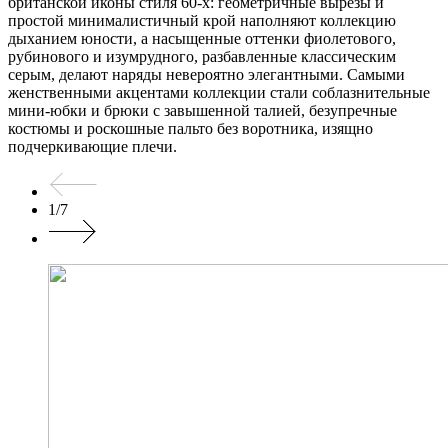
британской иконы стиля 60-х: геометричные вырезы и
простой минималистичный крой наполняют коллекцию
дыханием юности, а насыщенные оттенки фиолетового,
рубинового и изумрудного, разбавленные классическим
серым, делают наряды невероятно элегантными. Самыми
женственными акцентами коллекции стали соблазнительные
мини-юбки и брюки с завышенной талией, безупречные
костюмы и роскошные пальто без воротника, изящно
подчеркивающие плечи.
1
/
7