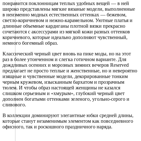
понравится поклонницам теплых удобных вещей — в ней
широко представлены мягкие вязаные модели, выполненные
в неизменно модных естественных оттенках — бежевом,
светло-коричневом и нежно-карамельном. Уютные платья и
длинные объемные кардиганы плотной вязки прекрасно
сочетаются с аксессурами из мягкой кожи разных оттенков
коричневого, которые идеально дополняют чувственный,
немного богемный образ.
Классический черный цвет вновь на пике моды, но на этот
раз в более утонченном и слегка готичном варианте. Для
дождливых осенних и морозных зимних вечеров Reserved
предлагает не просто теплые и женственные, но и невероятно
изящные и чувственные модели, декорированные тонким
черным кружевом, изысканным бархатом и прозрачным
тюлем. И чтобы образ настоящей женщины не казался
слишком серьезным и «хмурым», глубокий черный цвет
дополнен богатыми оттенками зеленого, угольно-серого и
сливового.
В коллекции доминируют элегантные юбки средней длины,
которые станут незаменимым элементом как повседневного
офисного, так и роскошного праздничного наряда.