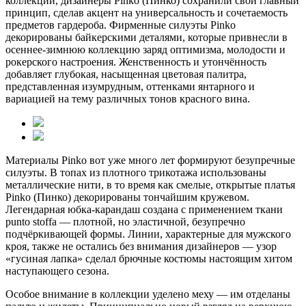
коллекции, дизайнеры Pinko (Пинко) сохранили свой главный
принцип, сделав акцент на универсальность и сочетаемость
предметов гардероба. Фирменные силуэты Pinko
декорированы байкерскими деталями, которые привнесли в
осеннее-зимнюю коллекцию заряд оптимизма, молодости и
рокерского настроения. Женственность и утончённость
добавляет глубокая, насыщенная цветовая палитра,
представленная изумрудным, оттенками янтарного и
вариацией на тему различных тонов красного вина.
Материалы Pinko вот уже много лет формируют безупречные
силуэты. В топах из плотного трикотажа использованы
металлические нити, в то время как смелые, открытые платья
Pinko (Пинко) декорированы тончайшим кружевом.
Легендарная юбка-карандаш создана с применением ткани
punto stoffa — плотной, но эластичной, безупречно
подчёркивающей формы. Линии, характерные для мужского
кроя, также не остались без внимания дизайнеров — узор
«гусиная лапка» сделал брючные костюмы настоящим хитом
наступающего сезона.
Особое внимание в коллекции уделено меху — им отделаны