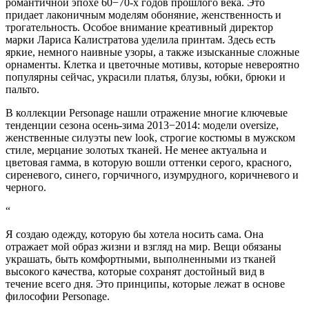
романтичной эпохе 60−70-х годов прошлого века. Это
придает лаконичным моделям обоняние, женственность и
трогательность. Особое внимание креативный директор
марки Лариса Калистратова уделила принтам. Здесь есть
яркие, немного наивные узоры, а также изысканные сложные
орнаменты. Клетка и цветочные мотивы, которые невероятно
популярны сейчас, украсили платья, блузы, юбки, брюки и
пальто.
В коллекции Personage нашли отражение многие ключевые
тенденции сезона осень-зима 2013−2014: модели oversize,
женственные силуэты new look, строгие костюмы в мужском
стиле, мерцание золотых тканей. Не менее актуальна и
цветовая гамма, в которую вошли оттенки серого, красного,
сиреневого, синего, горчичного, изумрудного, коричневого и
черного.
“
Я создаю одежду, которую бы хотела носить сама. Она
отражает мой образ жизни и взгляд на мир. Вещи обязаны
украшать, быть комфортными, выполненными из тканей
высокого качества, которые сохранят достойный вид в
течение всего дня. Это принципы, которые лежат в основе
философии Personage.