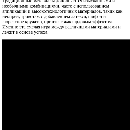
Традиционные материалы дополняются изысканными и
необычными комбинациями, часто с использованием
аппликаций и высокотехнологичных материалов, таких как
неопрен, трикотаж с добавлением латекса, шифон и
люрексное кружево, принты с жаккардовым эффектом.
Именно эта смелая игра между различными материалами и
лежит в основе успеха.