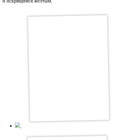
и искрящимся желтым.