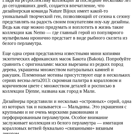
Глядя на ретроспективу коллекций за последние несколько лет
до сегодняшних дней, создается впечатление, что
дизайнерская команда Nature Bijoux имеет какой-то
уникальный творческий ген, позволяющий от сезона к сезону
представлять на радость своим покупателям ноу-хау дизайны.
Ведь как еще можно придумать и воплотить в жизнь такие
коллекции как Nemo — где главный герой из популярного
мультфильма иронично предстает в виде рыбного скелета из
белого перламутра.
Еще одна серия представлена известными мини копиями
экзотических африканских масок Бакота (Bakota). Попробуйте
сравнить с оригиналами: маски вырезаны из редких пород
дерева, украшены множеством натуральных камней и
ракушек. Племенные мотивы присутствуют еще в нескольких
сериях весны-лета2013: скромная палитра в коралловом и
коричневом цвете с множеством деталей и росписью в
коллекции Djenne, названа как город в Мали.
Дизайнеры представили и несколько «островных» серий, одна
из которых так и называется — Мальдивы. Это украшения с
крупными и не очень морскими раковинами и
перфорированным перламутром. Особое внимание
заслуживает коллекция из белого перламутра — имитация
коралловых ветвей буквально «связанными» вязаным
декорам.