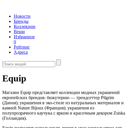
Новости
Бренды
Коллекции
Вещи
Избранное
0
Рейтинг
Адреса
Equip
Магазин Equip представляет коллекции модных украшений
европейских брендов: бижутерию — трендсеттер Pilgrim
(Дания); украшения в эко-стиле из натуральных материалов и
камней Nature Bijoux (Франция); украшения из
полупрозрачного каучука с ярким и красочным декором Zsiska
(Голландия).
Equip позволяет использовать время в свое удовольствие для