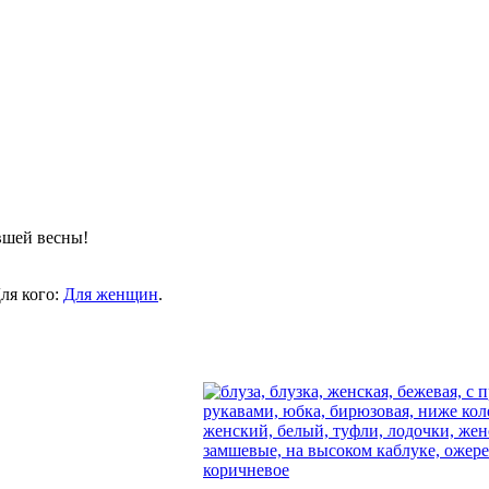
вшей весны!
Для кого:
Для женщин
.