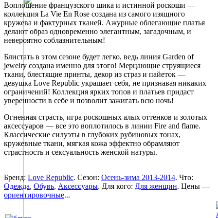
Воплощение французского шика и истинной роскоши —
коллекция La Vie En Rose создана из самого изящного
кружева и фактурных тканей. Ажурные облегающие платья
делают образ одновременно элегантным, загадочным, и
невероятно соблазнительным!
Блистать в этом сезоне будет легко, ведь линия Garden of
jewelry создана именно для этого! Мерцающие струящиеся
ткани, блестящие принты, декор из страз и пайеток —
девушка Love Republic украшает себя, не признавая никаких
ограничений! Коллекция ярких топов и платьев придаст
уверенности в себе и позволит зажигать всю ночь!
Огненная страсть, игра роскошных алых оттенков и золотых
аксессуаров — все это воплотилось в линии Fire and flame.
Классические силуэты в глубоких рубиновых тонах,
кружевные ткани, мягкая кожа эффектно обрамляют
страстность и сексуальность женской натуры.
Бренд:
Love Republic
. Сезон:
Осень-зима 2013-2014
. Что:
Одежда
,
Обувь
,
Аксессуары
. Для кого:
Для женщин
. Цены —
ориентировочные
...