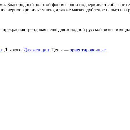
и. Благородный золотой фон выгодно подчеркивает соблазнител
ное черное кроличье манто, а также мягкое дубленое пальто из
 прекрасная трендовая вещь для холодной русской зимы: изящн
а
. Для кого:
Для женщин
. Цены —
ориентировочные
...