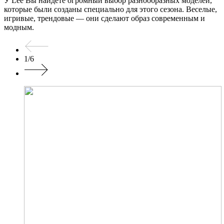
У Lee Вы найдете огромный выбор разнообразных моделей,
которые были созданы специально для этого сезона. Веселые,
игривые, трендовые — они сделают образ современным и
модным.
1
/
6