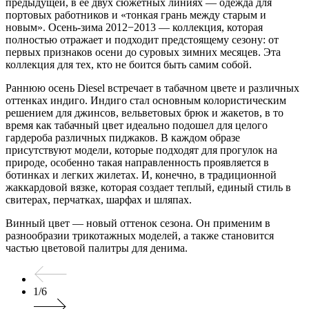
предыдущей, в ее двух сюжетных линиях — одежда для
портовых работников и «тонкая грань между старым и
новым». Осень-зима 2012−2013 — коллекция, которая
полностью отражает и подходит предстоящему сезону: от
первых признаков осени до суровых зимних месяцев. Эта
коллекция для тех, кто не боится быть самим собой.
Раннюю осень Diesel встречает в табачном цвете и различных
оттенках индиго. Индиго стал основным колористическим
решением для джинсов, вельветовых брюк и жакетов, в то
время как табачный цвет идеально подошел для целого
гардероба различных пиджаков. В каждом образе
присутствуют модели, которые подходят для прогулок на
природе, особенно такая направленность проявляется в
ботинках и легких жилетах. И, конечно, в традиционной
жаккардовой вязке, которая создает теплый, единый стиль в
свитерах, перчатках, шарфах и шляпах.
Винный цвет — новый оттенок сезона. Он применим в
разнообразии трикотажных моделей, а также становится
частью цветовой палитры для денима.
1
/
6