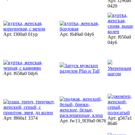
Арт. f290a0
0420
Арт. f300a0 01yp
Арт. f649a0 04y6
Арт. f650a0
04y6
Запуск мужских
Уверенным
разделов Plus и Tall
Арт. f658a0 04y6
шагом
Арт. f860a1 3374
Арт. g567a1
Арт. fw13_9l39a0 0676
8646