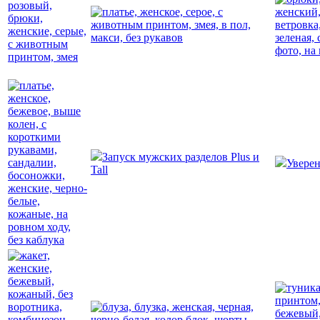
Запуск мужских разделов Plus и
Увере
Tall