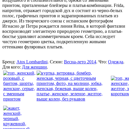
воздушного и соблазнительного, брюки со змеиными
принтом, приталенные блейзеры и платья-комбинации. Frida,
напротив, отражает городской дух и состоит из черно-белых
полос, графичных принтов и задрапированных платьев из
джерси. Из творческого союза с испанским фотографом
Игнасио де Петра рождается линия Reina, в которой фантазии
воспроизводят элегантную природную геометрию, а платья-
бюстье удивляют асимметричным кроем. Celia исследует
чистую геометрию цветка, подкрепленную живыми
оттенками фуляровых платьев.
Бренд:
Atos Lombardini
. Сезон:
Весна-лето 2014
. Что:
Одежда
.
Для кого:
Для женщин
.