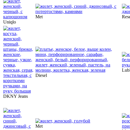
Met
Res
Uniqlo
Lubl
Diesel
DKNY Jeans
Met