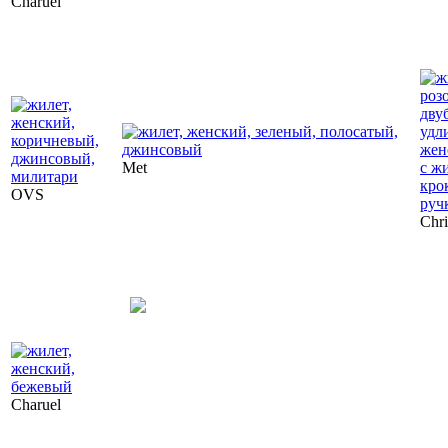
Charuel
Met
OVS
Chri
Charuel