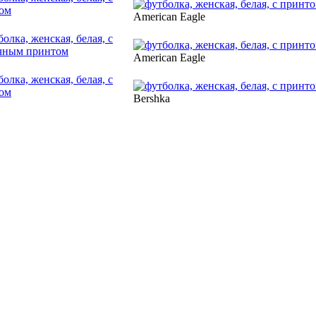
American Eagle
American Eagle
Bershka