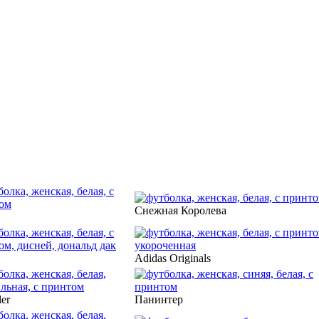
Снежная Королева
Adidas Originals
er
Панинтер