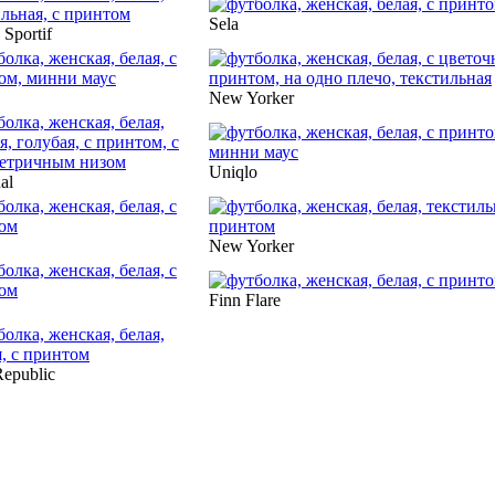
Sela
 Sportif
New Yorker
Uniqlo
al
New Yorker
Finn Flare
epublic