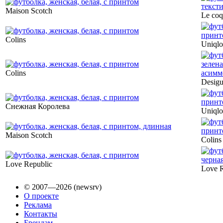
Maison Scotch
Le coq
Colins
Uniqlo
Colins
Desigu
Снежная Королева
Uniqlo
Maison Scotch
Colins
Love Republic
Love R
© 2007—2026 (newsrv)
О проекте
Реклама
Контакты
Брендам