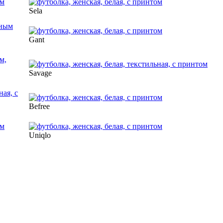
Sela
Gant
Savage
Befree
Uniqlo