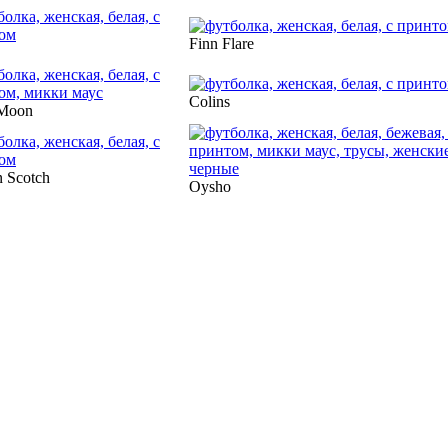
Finn Flare
Colins
Moon
 Scotch
Oysho