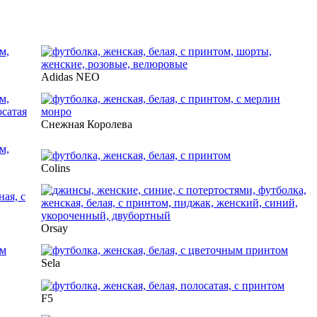
Adidas NEO
Снежная Королева
Colins
Orsay
Sela
F5