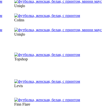
Uniqlo
Colins
Uniqlo
Topshop
Levis
Finn Flare