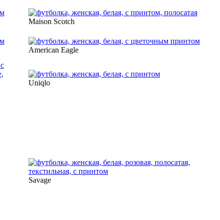
Maison Scotch
American Eagle
Uniqlo
Savage