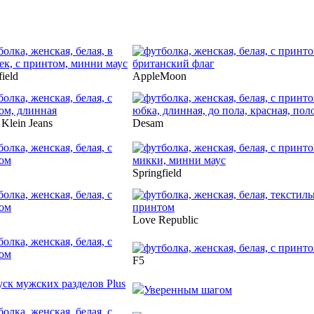
field
AppleMoon
 Klein Jeans
Desam
Springfield
Love Republic
F5
уск мужских разделов Plus
Уверенным шагом