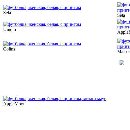
Sela
Sela
Uniqlo
Apple
Colins
Maison
AppleMoon