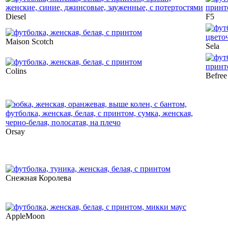
Diesel
F5
Maison Scotch
Sela
Colins
Befree
Orsay
Снежная Королева
AppleMoon