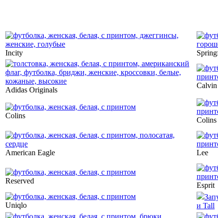
Incity
Spring
Calvin
Adidas Originals
Colins
Colins
American Eagle
Lee
Reserved
Esprit
Зап
Uniqlo
и Tall