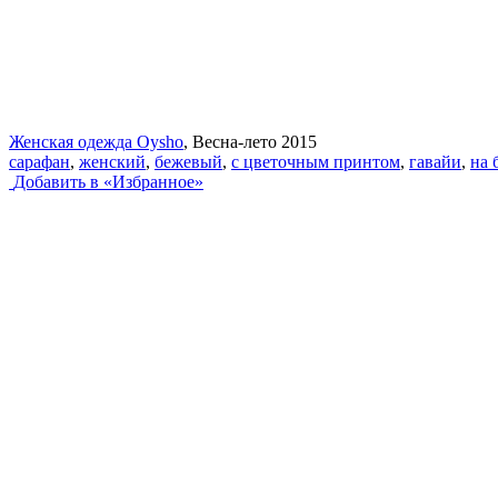
Женская одежда Oysho
, Весна-лето 2015
сарафан
,
женский
,
бежевый
,
с цветочным принтом
,
гавайи
,
на 
Добавить в «Избранное»