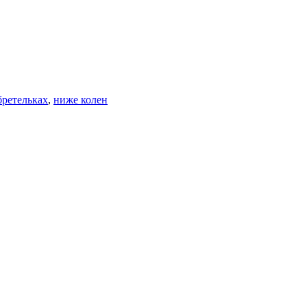
бретельках
,
ниже колен