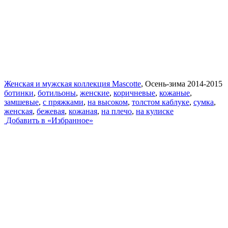
Женская и мужская коллекция Mascotte
, Осень-зима 2014-2015
ботинки
,
ботильоны
,
женские
,
коричневые
,
кожаные
,
замшевые
,
с пряжками
,
на высоком
,
толстом каблуке
,
сумка
,
женская
,
бежевая
,
кожаная
,
на плечо
,
на кулиске
Добавить в «Избранное»