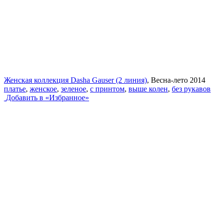
Женская коллекция Dasha Gauser (2 линия)
, Весна-лето 2014
платье
,
женское
,
зеленое
,
с принтом
,
выше колен
,
без рукавов
Добавить в «Избранное»