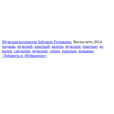
Мужская коллекция Salvatore Ferragamo
, Весна-лето 2014
пиджак
,
мужской
,
красный
,
шорты
,
мужские
,
красные
,
до
колен
,
сандалии
,
мужские
,
синие
,
красные
,
кожаные
Добавить в «Избранное»