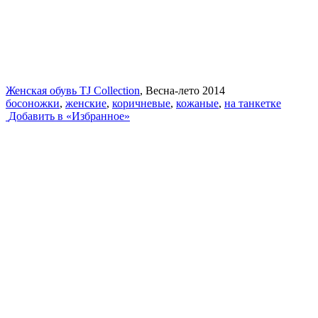
Женская обувь TJ Collection
, Весна-лето 2014
босоножки
,
женские
,
коричневые
,
кожаные
,
на танкетке
Добавить в «Избранное»