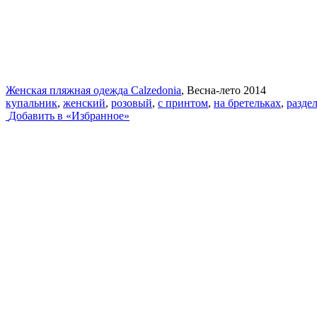
Женская пляжная одежда Calzedonia
, Весна-лето 2014
купальник
,
женский
,
розовый
,
с принтом
,
на бретельках
,
разде
Добавить в «Избранное»