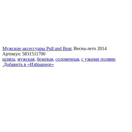
Мужские аксессуары Pull and Bear
, Весна-лето 2014
Артикул:
5831511700
шляпа
,
мужская
,
бежевая
,
соломенная
,
с узкими полями
Добавить в «Избранное»