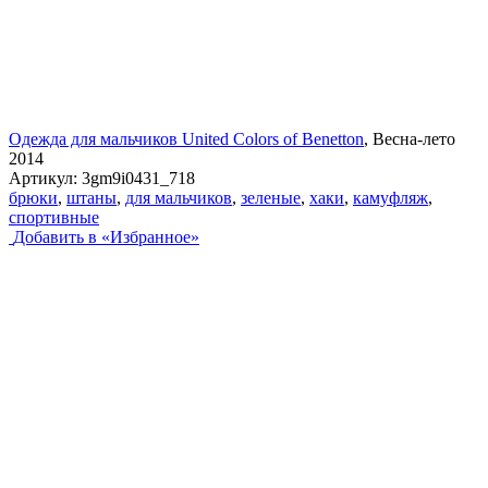
Одежда для мальчиков United Colors of Benetton
, Весна-лето
2014
Артикул:
3gm9i0431_718
брюки
,
штаны
,
для мальчиков
,
зеленые
,
хаки
,
камуфляж
,
спортивные
Добавить в «Избранное»