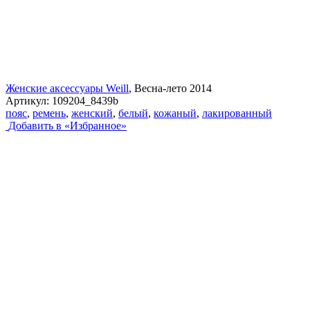
Женские аксессуары Weill
, Весна-лето 2014
Артикул:
109204_8439b
пояс
,
ремень
,
женский
,
белый
,
кожаный
,
лакированный
Добавить в «Избранное»