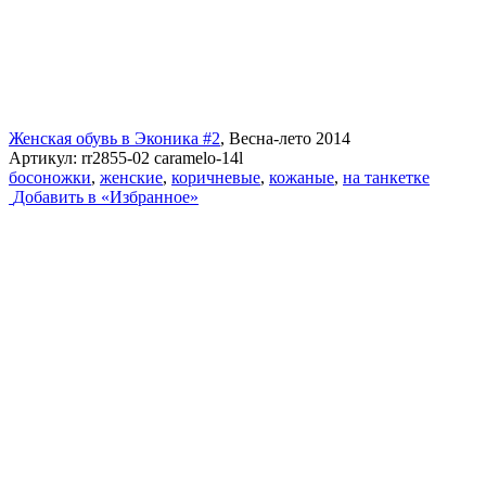
Женская обувь в Эконика #2
, Весна-лето 2014
Артикул:
rr2855-02 caramelo-14l
босоножки
,
женские
,
коричневые
,
кожаные
,
на танкетке
Добавить в «Избранное»