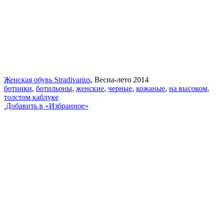
Женская обувь Stradivarius
, Весна-лето 2014
ботинки
,
ботильоны
,
женские
,
черные
,
кожаные
,
на высоком
,
толстом каблуке
Добавить в «Избранное»