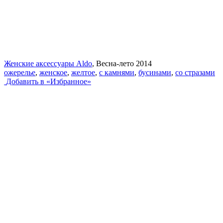
Женские аксессуары Aldo
, Весна-лето 2014
ожерелье
,
женское
,
желтое
,
с камнями
,
бусинами
,
со стразами
Добавить в «Избранное»