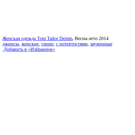
Женская одежда Tom Tailor Denim
, Весна-лето 2014
джинсы
,
женские
,
синие
,
с потертостями
,
зауженные
Добавить в «Избранное»