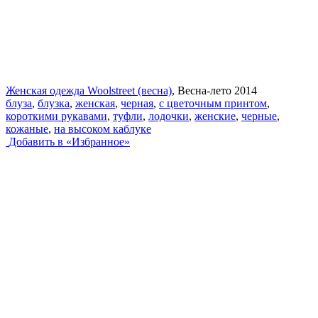
Женская одежда Woolstreet (весна)
, Весна-лето 2014
блуза
,
блузка
,
женская
,
черная
,
с цветочным принтом
,
короткими рукавами
,
туфли
,
лодочки
,
женские
,
черные
,
кожаные
,
на высоком каблуке
Добавить в «Избранное»