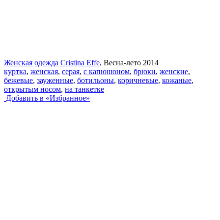
Женская одежда Cristina Effe
, Весна-лето 2014
куртка
,
женская
,
серая
,
с капюшоном
,
брюки
,
женские
,
бежевые
,
зауженные
,
ботильоны
,
коричневые
,
кожаные
,
открытым носом
,
на танкетке
Добавить в «Избранное»