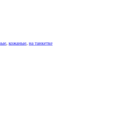
вые
,
кожаные
,
на танкетке