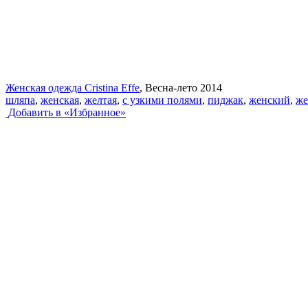
Женская одежда Cristina Effe
, Весна-лето 2014
шляпа
,
женская
,
желтая
,
с узкими полями
,
пиджак
,
женский
,
же
Добавить в «Избранное»