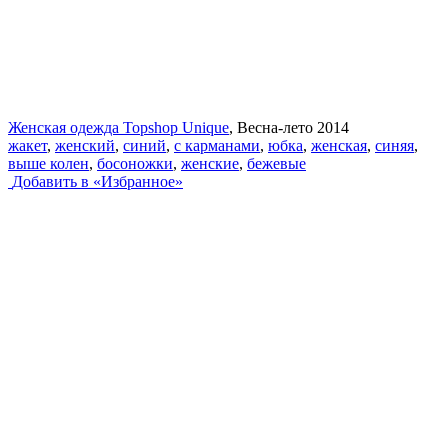
Женская одежда Topshop Unique
, Весна-лето 2014
жакет
,
женский
,
синий
,
с карманами
,
юбка
,
женская
,
синяя
,
выше колен
,
босоножки
,
женские
,
бежевые
Добавить в «Избранное»