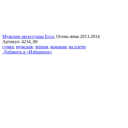
Мужские аксессуары Ecco
, Осень-зима 2013-2014
Артикул:
4234_00
сумка
,
мужская
,
черная
,
кожаная
,
на плечо
Добавить в «Избранное»