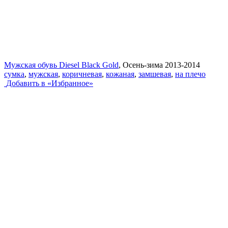
Мужская обувь Diesel Black Gold
, Осень-зима 2013-2014
сумка
,
мужская
,
коричневая
,
кожаная
,
замшевая
,
на плечо
Добавить в «Избранное»