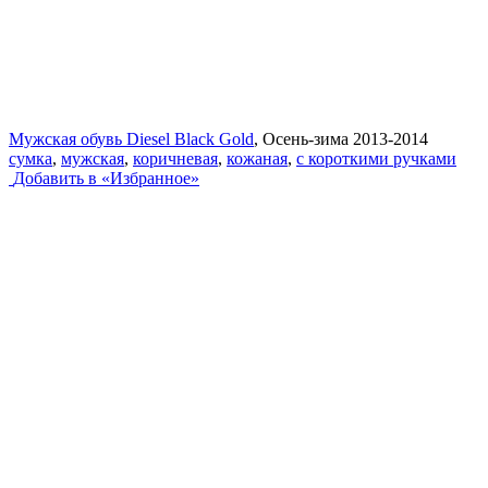
Мужская обувь Diesel Black Gold
, Осень-зима 2013-2014
сумка
,
мужская
,
коричневая
,
кожаная
,
с короткими ручками
Добавить в «Избранное»