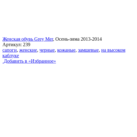
Женская обувь Grey Mer
, Осень-зима 2013-2014
Артикул:
239
сапоги
,
женские
,
черные
,
кожаные
,
замшевые
,
на высоком
каблуке
Добавить в «Избранное»