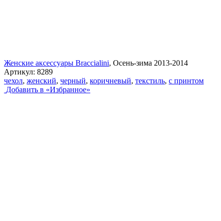
Женские аксессуары Braccialini
, Осень-зима 2013-2014
Артикул:
8289
чехол
,
женский
,
черный
,
коричневый
,
текстиль
,
с принтом
Добавить в «Избранное»